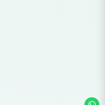
Ara mateix
Selecciona una opció:
Disponibilitat per a una data concreta.
Cost d'una reserva.
Capacitat / Aforament màxim.
Reserves per hores.
Un altra cosa.