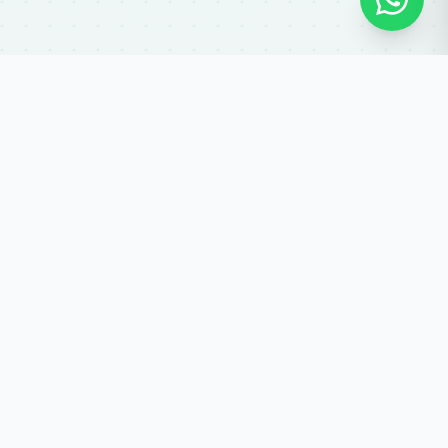
El nostre espai
SARAUS és l'espai que tots necessitem quan ens
reunim amb família, amics o volem fer una Festa
Infantil.
És un espai dissenyat i pensat per a què tant els
más petits, els mitjans i els grans tinguin el seu
racó i alhora es sentin com a casa, oferint un
ambient acollidor on gaudir de moments
memorables.