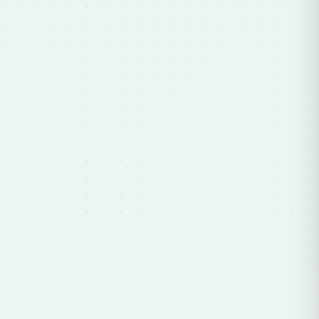
SARAUS
En línia
Hola! 👋 Com et podem ajudar?